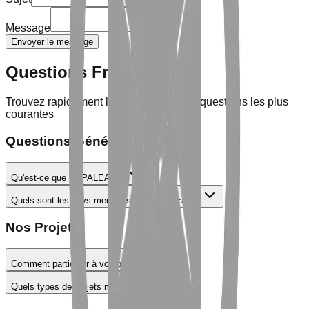
Message
Envoyer le message
Questions Fréquentes
Trouvez rapidement les réponses à vos questions les plus
courantes
Questions Générales
Qu'est-ce que REPALEAC ?
Quels sont les pays membres de REPALEAC ?
Nos Projets
Comment participer à vos projets ?
Quels types de projets menez-vous ?