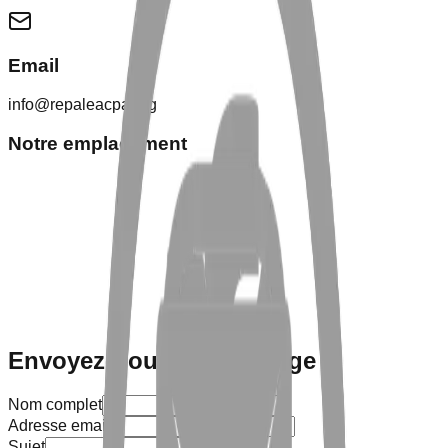
Email
info@repaleacpa.org
Notre emplacement
Envoyez-nous un message
Nom complet
Adresse email
Sujet